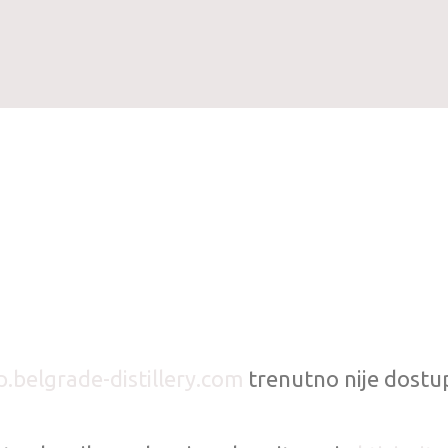
p.belgrade-distillery.com
trenutno nije dostu