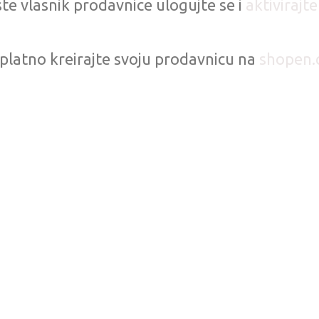
te vlasnik prodavnice ulogujte se i
aktivirajt
platno kreirajte svoju prodavnicu na
shopen