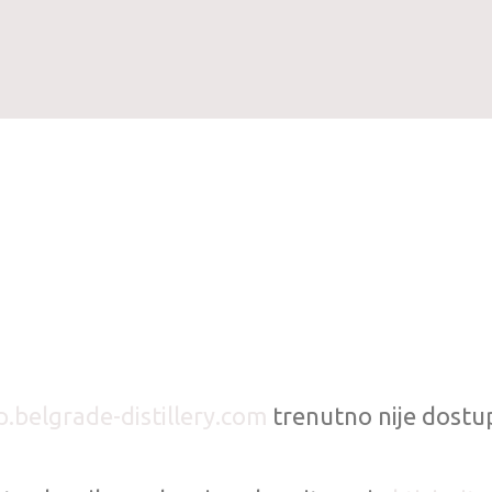
p.belgrade-distillery.com
trenutno nije dostu