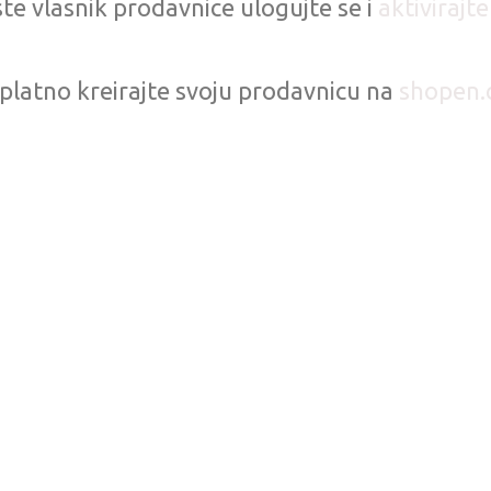
te vlasnik prodavnice ulogujte se i
aktivirajt
platno kreirajte svoju prodavnicu na
shopen